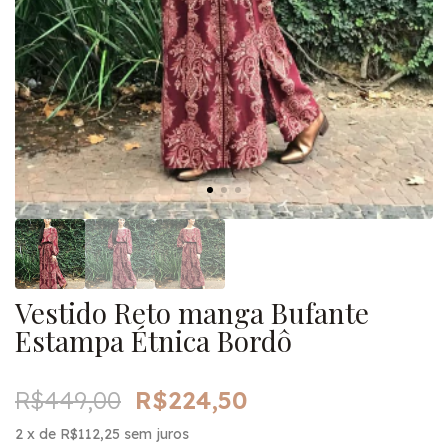
Vestido Reto manga Bufante
Estampa Étnica Bordô
R$449,00
R$224,50
2
x de
R$112,25
sem juros