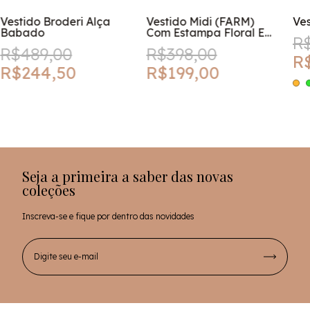
Vestido Broderi Alça
Vestido Midi (FARM)
Ves
Babado
Com Estampa Floral E
R
Amarração
R$489,00
R$398,00
R
R$244,50
R$199,00
Seja a primeira a saber das novas
coleções
Inscreva-se e fique por dentro das novidades