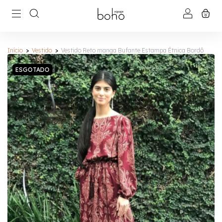
0
Início
>
Vestido
>
Vestido Reto manga Bufante Estampa Étnica Bordô
ESGOTADO