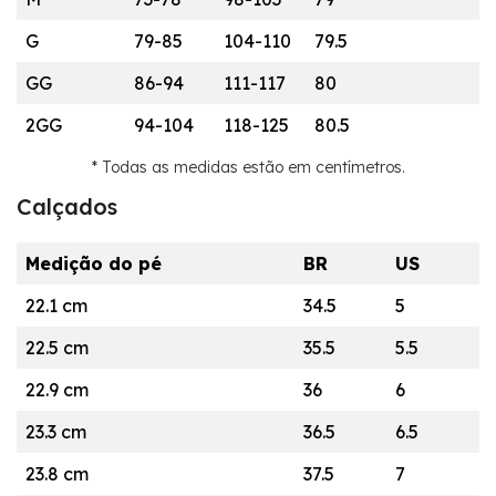
G
79-85
104-110
79.5
GG
86-94
111-117
80
2GG
94-104
118-125
80.5
* Todas as medidas estão em centímetros.
Calçados
Medição do pé
BR
US
22.1 cm
34.5
5
22.5 cm
35.5
5.5
22.9 cm
36
6
23.3 cm
36.5
6.5
23.8 cm
37.5
7