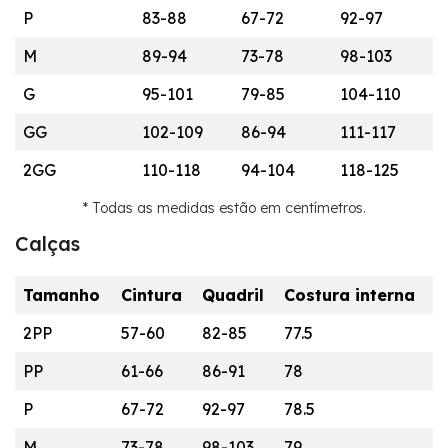
P
83-88
67-72
92-97
M
89-94
73-78
98-103
G
95-101
79-85
104-110
GG
102-109
86-94
111-117
2GG
110-118
94-104
118-125
* Todas as medidas estão em centímetros.
Calças
Tamanho
Cintura
Quadril
Costura interna
2PP
57-60
82-85
77.5
PP
61-66
86-91
78
P
67-72
92-97
78.5
M
73-78
98-103
79