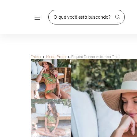
Início
>
Moda Praia
>
Biquini Donna estampa Thai