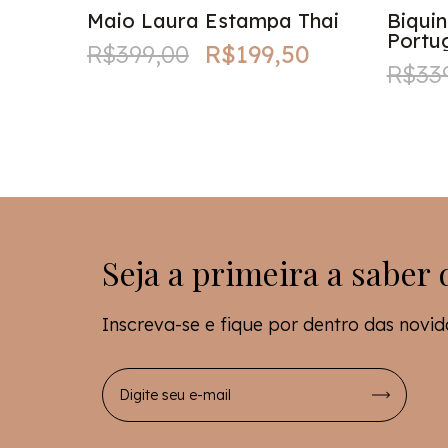
Maio Laura Estampa Thai
Biqui
Portu
R$399,00
R$199,50
0
R$33
Seja a primeira a saber 
Inscreva-se e fique por dentro das novi